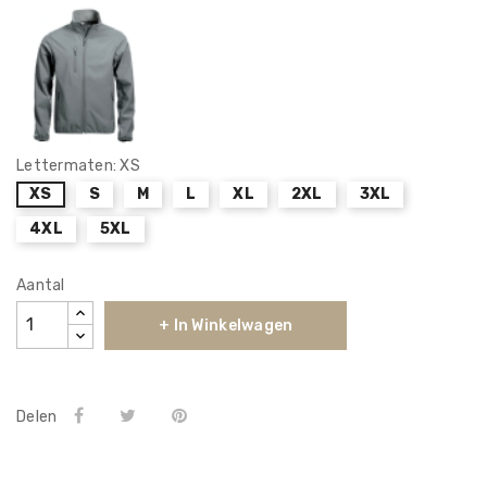
Lettermaten: XS
XS
S
M
L
XL
2XL
3XL
4XL
5XL
Aantal
+ In Winkelwagen
Delen