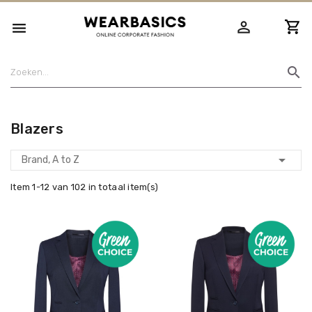
person_outline

search
Blazers

Brand, A to Z
Item 1-12 van 102 in totaal item(s)