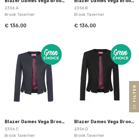
Blazer Dames Vega Brook Taverner
Blazer Dames Vega Brook Taverner
2356.A
2356.B
Brook Taverner
Brook Taverner
€ 136,00
€ 136,00
R
F
I
L
T
E
Blazer Dames Vega Brook Taverner
Blazer Dames Vega Brook Taverner
2356.C
2356.D
Brook Taverner
Brook Taverner