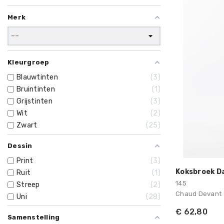
Merk
Kleurgroep
Blauwtinten
3
Bruintinten
1
Grijstinten
3
Wit
2
Zwart
25
Dessin
Print
3
Koksbroek D
Ruit
1
145
Streep
2
Chaud Devant
Uni
28
€ 62,80
Samenstelling