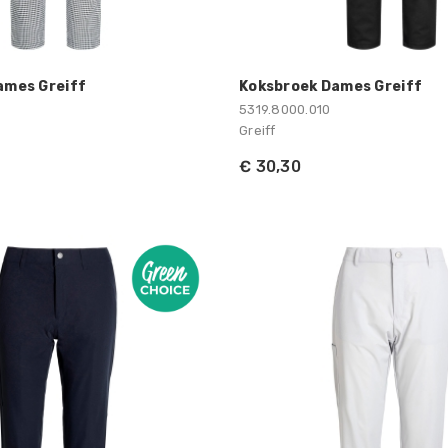
ames Greiff
Koksbroek Dames Greiff
5319.8000.010
Greiff
€ 30,30