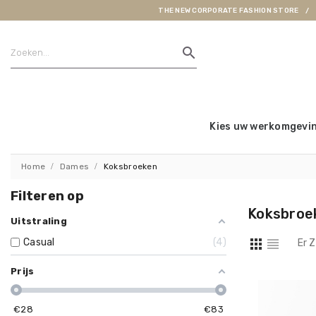
THE NEW CORPORATE FASHION STORE
search
Kies uw werkomgevi
Home
Dames
Koksbroeken
Filteren op
Koksbroe
Uitstraling
Casual
4
Er 
Prijs
€
28
€
83