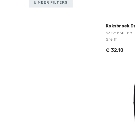
MEER FILTERS
Koksbroek D
5319.1850.018
Greiff
€ 32,10