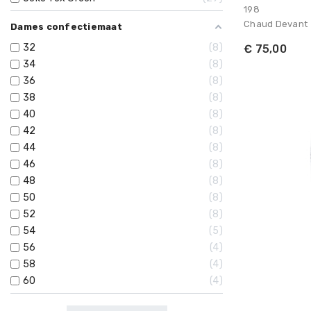
198
Chaud Devant
Dames confectiemaat
32
8
€ 75,00
34
8
36
8
38
8
40
8
42
8
44
8
46
8
48
8
50
8
52
8
54
5
56
4
58
4
60
4