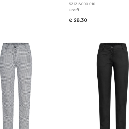
5313.8000.010
Greiff
€ 28,30