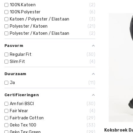
100% Katoen
2
100% Polyester
6
Katoen / Polyester / Elastaan
3
Polyester / Katoen
21
Polyester / Katoen / Elastaan
2
Pasvorm
Regular Fit
30
Slim Fit
4
Duurzaam
Ja
11
Certificeringen
Amfori BSCI
30
Fair Wear
4
Fairtrade Cotton
29
Oeko Tex 100
33
Koksbroek D
Oeko Tex Green
29