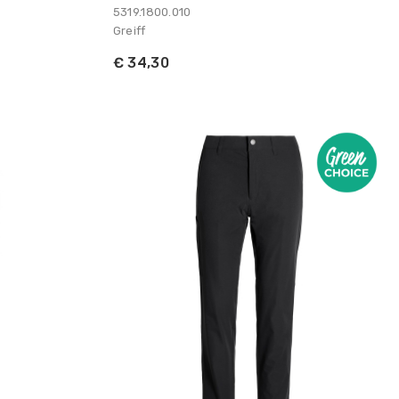
5319.1800.010
Greiff
€ 34,30