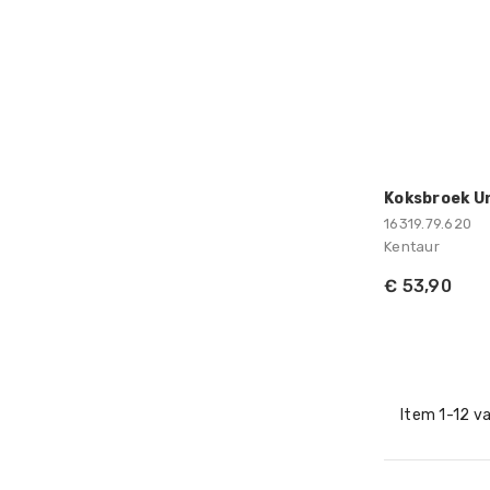
Koksbroek U
16319.79.620
Kentaur
€ 53,90
Item 1-12 va