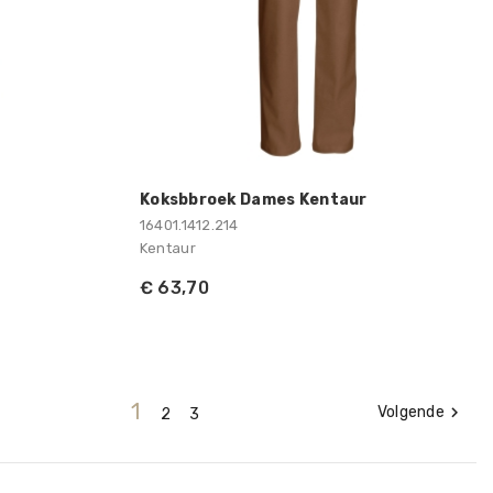
Koksbbroek Dames Kentaur
16401.1412.214
Kentaur
€ 63,70
1
Volgende

2
3