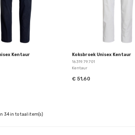
nisex Kentaur
Koksbroek Unisex Kentaur
16319.79.701
Kentaur
€ 51,60
n 34 in totaal item(s)