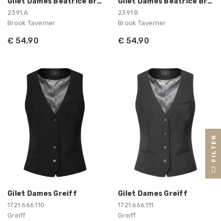
Gilet Dames Beatrice Brook Taverner
Gilet Dames Beatrice Brook Taverner
2391.A
2391.B
Brook Taverner
Brook Taverner
€ 54,90
€ 54,90
R
F
I
L
T
E
Gilet Dames Greiff
Gilet Dames Greiff
1721.666.110
1721.666.111
Greiff
Greiff