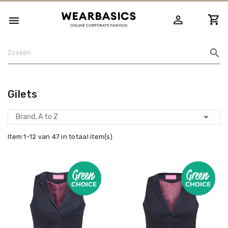
person_outline

search
Gilets

Brand, A to Z
Item 1-12 van 47 in totaal item(s)