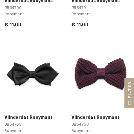
Vlinderdas Rooymans
Vlinderdas Rooymans
JB54700
JB54701
Rooymans
Rooymans
€ 11,00
€ 11,00
R
F
I
L
T
E
Vlinderdas Rooymans
Vlinderdas Rooymans
JB54735
JB54950
Rooymans
Rooymans