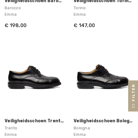
Veiligheidsschoen Barocco S3 Heren Emma
Veiligheidsschoen Torino S3 Heren Emma
Barocco
Torino
Emma
Emma
€ 198,00
€ 147,00
R
F
I
L
T
E
Veiligheidsschoen Trento S3 Heren Emma
Veiligheidsschoen Bologna S3 Heren Emma
Trento
Bologna
Emma
Emma