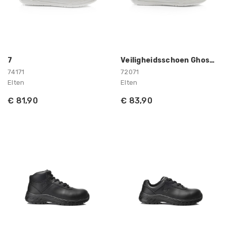
7
Veiligheidsschoen Ghost Men S3 Elten
74171
72071
Elten
Elten
€ 81,90
€ 83,90