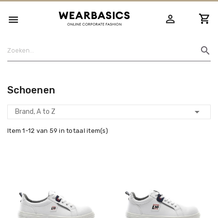
person_outline

search
Schoenen

Brand, A to Z
Item 1-12 van 59 in totaal item(s)