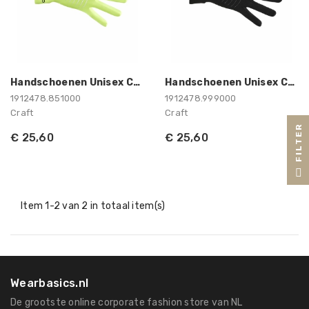
Handschoenen Unisex Craft
Handschoenen Unisex Craft
1912478.851000
1912478.999000
Craft
Craft
R
€ 25,60
€ 25,60
F
I
L
T
E
Item 1-2 van 2 in totaal item(s)
Wearbasics.nl
De grootste online corporate fashion store van NL