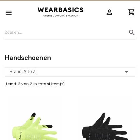
person_outline

search
Handschoenen

Brand, A to Z
Item 1-2 van 2 in totaal item(s)