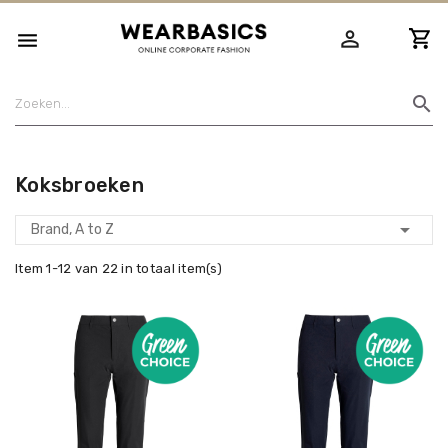
person_outline

search
Koksbroeken

Brand, A to Z
Item 1-12 van 22 in totaal item(s)