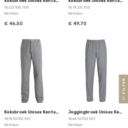
Koksbroek Unisex Kentaur
Koksbroek Unisex Kentaur
16221.105.700
1674.20.700
Kentaur
Kentaur
€ 46,50
€ 49,70
R
F
I
L
T
E
Koksbroek Unisex Kentaur
Joggingbroek Unisex Kentaur
1810.10700.907
1646.10700.907
Kentaur
Kentaur