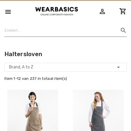
person_outline

search
Haltersloven

Brand, A to Z
Item 1-12 van 237 in totaal item(s)