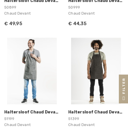
Haltersloof Chaud Devant
Haltersloof Chaud Devant
50899
50999
Chaud Devant
Chaud Devant
€ 49,95
€ 44,35
R
F
I
L
T
E
Haltersloof Chaud Devant
Haltersloof Chaud Devant
51199
51399
Chaud Devant
Chaud Devant