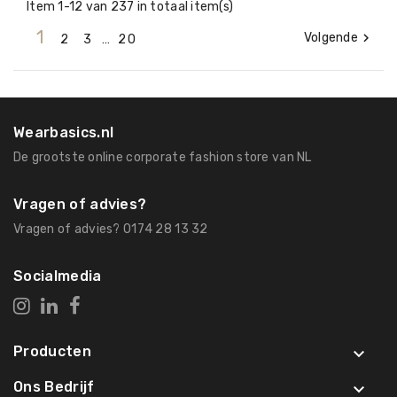
Item 1-12 van 237 in totaal item(s)
1
Volgende

2
3
…
20
Wearbasics.nl
De grootste online corporate fashion store van NL
Vragen of advies?
Vragen of advies? 0174 28 13 32
Socialmedia
Producten

Ons Bedrijf
