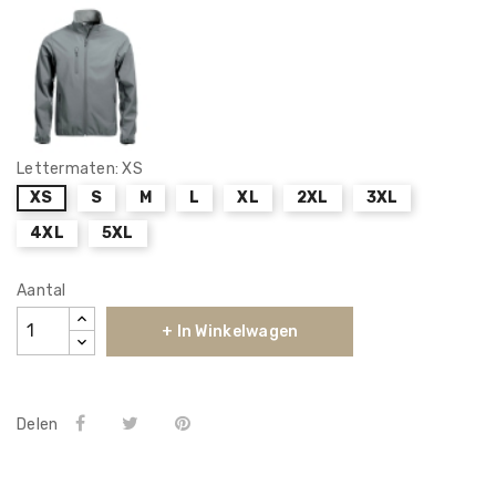
Lettermaten: XS
XS
S
M
L
XL
2XL
3XL
4XL
5XL
Aantal
+ In Winkelwagen
Delen