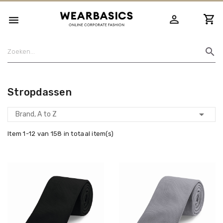
person_outline

search
Stropdassen

Brand, A to Z
Item 1-12 van 158 in totaal item(s)