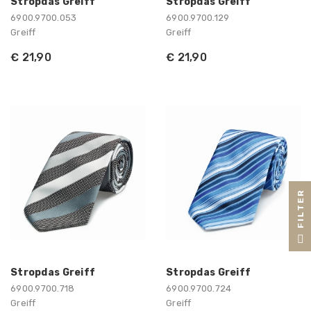
Stropdas Greiff
Stropdas Greiff
6900.9700.053
6900.9700.129
Greiff
Greiff
€ 21,90
€ 21,90
R
F
I
L
T
E
Stropdas Greiff
Stropdas Greiff
6900.9700.718
6900.9700.724
Greiff
Greiff