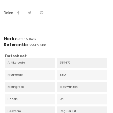
Delen
Merk
Cutter & Buck
Referentie
351477.580
Datasheet
Artikelcode
351477
Kleurcode
580
Kleurgroep
Blauwtinten
Dessin
Uni
Pasvorm
Regular Fit