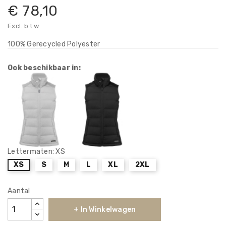
€ 78,10
Excl. b.t.w.
100% Gerecycled Polyester
Ook beschikbaar in:
Lettermaten: XS
XS
S
M
L
XL
2XL
Aantal
+ In Winkelwagen