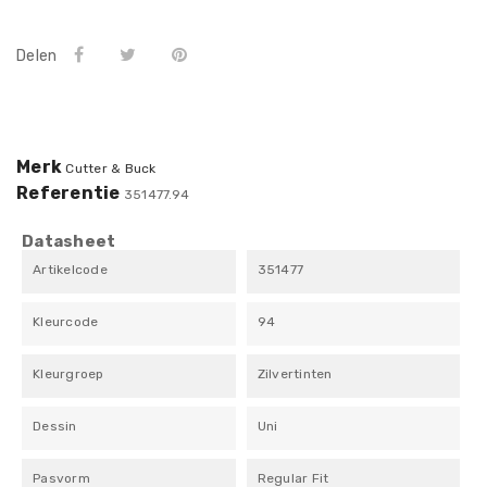
Delen
Merk
Cutter & Buck
Referentie
351477.94
Datasheet
Artikelcode
351477
Kleurcode
94
Kleurgroep
Zilvertinten
Dessin
Uni
Pasvorm
Regular Fit