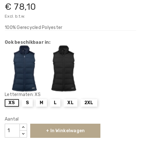
€ 78,10
Excl. b.t.w.
100% Gerecycled Polyester
Ook beschikbaar in:
Lettermaten: XS
XS
S
M
L
XL
2XL
Aantal
+ In Winkelwagen