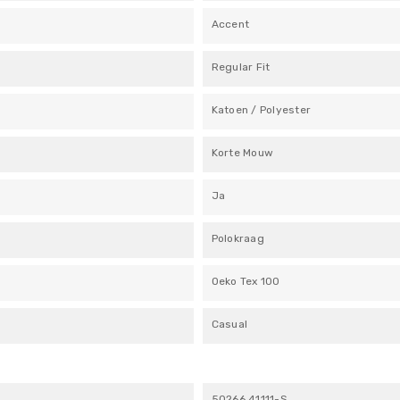
Accent
Regular Fit
Katoen / Polyester
Korte Mouw
Ja
Polokraag
Oeko Tex 100
Casual
50266.41111-S