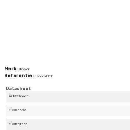
Merk
Clipper
Referentie
50266.41111
Datasheet
Artikelcode
Kleurcode
Kleurgroep