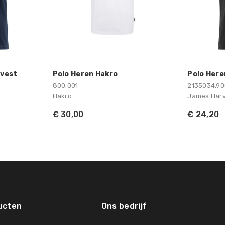
rvest
Polo Heren Hakro
Polo Here
800.001
2135034.90
Hakro
James Har
€ 30,00
€ 24,20
ucten
Ons bedrijf