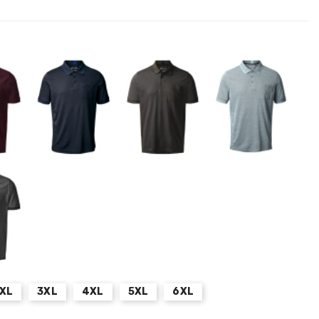
XL
3XL
4XL
5XL
6XL