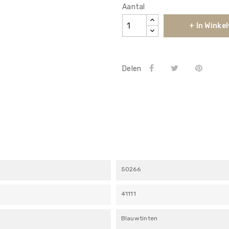
Aantal
+ In Winke
Delen
50266
41111
Blauwtinten