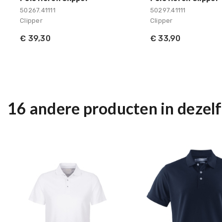
50267.41111
50297.41111
Clipper
Clipper
€ 39,30
€ 33,90
16 andere producten in dezelf