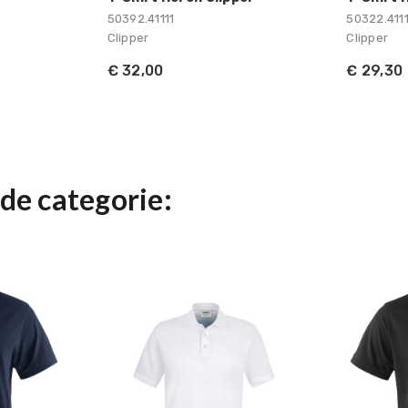
50392.41111
50322.4111
Clipper
Clipper
€ 32,00
€ 29,30
de categorie: