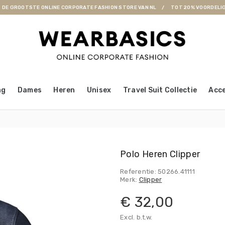
DE GROOTSTE ONLINE CORPORATE FASHION STORE VAN NL
TOT 20% VOORDELI
ng
Dames
Heren
Unisex
Travel Suit Collectie
Acce
Polo Heren Clipper
Referentie: 50266.41111
Merk:
Clipper
€ 32,00
Excl. b.t.w.