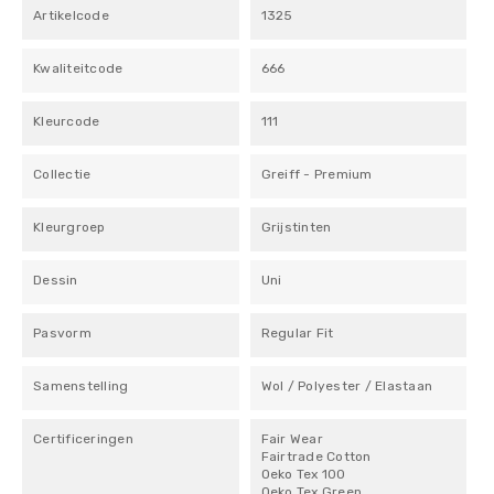
Artikelcode
1325
Kwaliteitcode
666
Kleurcode
111
Collectie
Greiff - Premium
Kleurgroep
Grijstinten
Dessin
Uni
Pasvorm
Regular Fit
Samenstelling
Wol / Polyester / Elastaan
Certificeringen
Fair Wear
Fairtrade Cotton
Oeko Tex 100
Oeko Tex Green