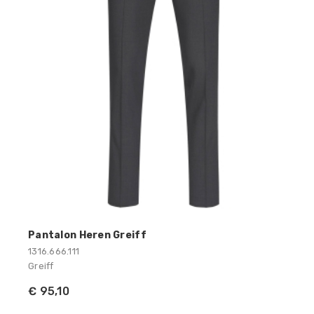
Pantalon Heren Greiff
1316.666.111
Greiff
€ 95,10