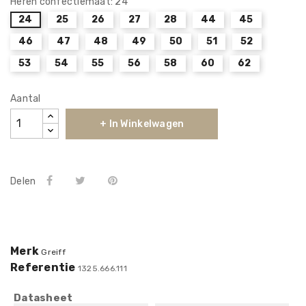
Heren confectiemaat: 24
24
25
26
27
28
44
45
46
47
48
49
50
51
52
53
54
55
56
58
60
62
Aantal
+ In Winkelwagen
Delen
Merk
Greiff
Referentie
1325.666.111
Datasheet